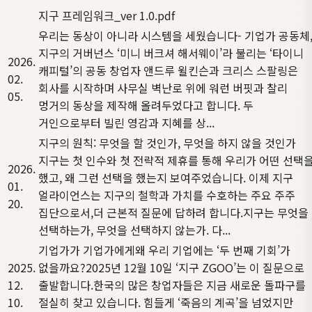
지구 프레임워크_ver 1.0.pdf
우리는 동상이 아니라 시스템을 세웠습니다
- 기업가 공동체
지구의 거버넌스 ‘미니 버크셔 해서웨이’라 불리는 ‘타이니
2026.
캐피털’의 공동 창업자 앤드루 윌킨슨과 크리스 스팔링은
02.
회사를 시작하며 사무실 벽난로 위에 워런 버핏과 찰리
05.
멍거의 동상을 제작해 올려두었다고 합니다. 두
거인으로부터 빌린 영감과 지혜를 상...
지구의 원칙: 무엇을 할 것인가, 무엇을 하지 않을 것인가
지구는 첫 인수와 첫 전략적 제휴를 통해 우리가 어떤 선택
2026.
했고, 왜 그런 선택을 했는지 보여주었습니다. 이제 지구
01.
얼라이언스는 지구의 철학과 가치를 수호하는 주요 주주
20.
집단으로서,더 근본적 질문에 답하려 합니다.지구는 무엇을
선택하는가, 무엇을 선택하지 않는가. 다...
기업가가 기업가에게
왜 우리 기업에는 ‘두 번째 기회’가
2025.
없을까요?2025년 12월 10일 ‘지구 ZGOO’는 이 질문으로
12.
출발합니다.한국의 많은 창업자들은 지금 새로운 돌파구를
10.
절실히 찾고 있습니다. 힘들게 ‘죽음의 계곡’을 넘었지만