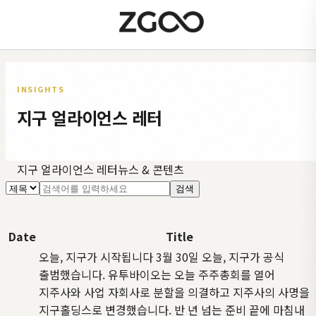
INSIGHTS
지구 얼라이언스 레터
ABOUT
LEADERSHIP
PORTFOLIO
INV
US
/ PEOPLE
REL
인수 기준
지속가능한
지구팀
공시
지구 얼라이언스 레터
뉴스 & 콘텐츠
ZGOO
성장, 지구
지구 얼라이언스
Companies
IR 자
검색
지구
운영 원칙
이사회
프레임워크
ZGOO
지구 
Date
Title
Companies
소개
오늘, 지구가 시작됩니다
3월 30일 오늘, 지구가 공식
출범했습니다. 유투바이오는 오늘 주주총회를 열어
지주사와 사업 자회사로 분할을 의결하고 지주사의 사명을
지구홀딩스로 변경했습니다. 반 년 넘는 준비 끝에 마침내